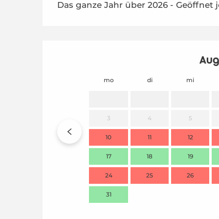
Das ganze Jahr über 2026 - Geöffnet 
Aug
mo
di
mi
3
4
5
10
11
12
17
18
19
24
25
26
31