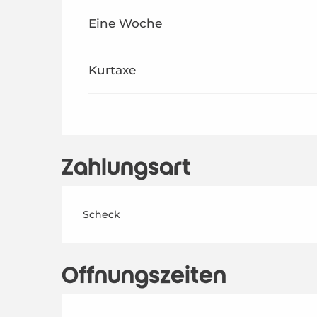
ab
1 Januar 2026
bis zum
26 Juni 2026
Eine Woche
ab
27 Juni 2026
bis zum
31 Juli 2026
Kurtaxe
ab
29 August 2026
bis zum
31 Dezember 2026
Zahlungsart
Scheck
Öffnungszeiten