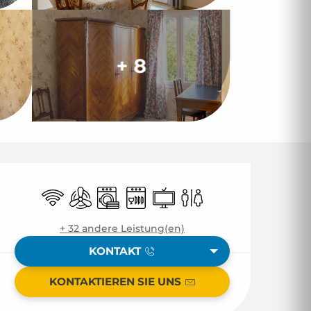
+ 8
Öffnungszeiten & 
Wi-Fi
Klimaanlage
Waschmaschine
Geschirrspülmaschine
Fernsehen
Toiletten
+ 32 andere Leistung(en)
KONTAKT
KONTAKTIEREN SIE UNS