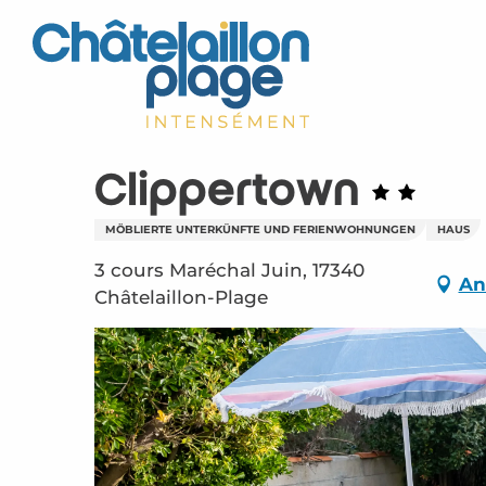
Aller
au
contenu
principal
Clippertown
MÖBLIERTE UNTERKÜNFTE UND FERIENWOHNUNGEN
HAUS
3 cours Maréchal Juin, 17340
An
Châtelaillon-Plage