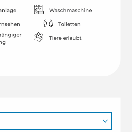
anlage
Waschmaschine
rnsehen
Toiletten
ängiger
Tiere erlaubt
ng