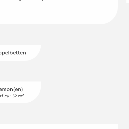
ppelbetten
erson(en)
2
rficy : 52 m