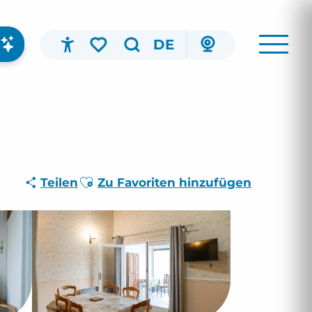
DE
Accessibilité
Suche
Voir les favoris
Ajouter aux favoris
Teilen
Zu Favoriten hinzufügen