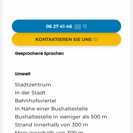
06 27 41 46
▒▒
KONTAKTIEREN SIE UNS
Gesprochene Sprachen
Gesprochene Sprachen
Umwelt
Umwelt
Stadtzentrum
In der Stadt
Bahnhofsviertel
In Nähe einer Bushaltestelle
Bushaltestelle in weniger als 500 m
Strand innerhalb von 300 m
Meer innerhalb von 300 m