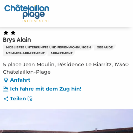
Aller
au
Startseite - DE
contenu
principal
Entdecken Sie
Brys Alain
Aktivitäten
MÖBLIERTE UNTERKÜNFTE UND FERIENWOHNUNGEN
GEBÄUDE
1-ZIMMER-APPARTMENT
APPARTMENT
Zu leben
5 place Jean Moulin, Résidence Le Biarritz, 17340
Châtelaillon-Plage
Treffpunkt
Anfahrt
Ihr Aufenthalt - DE
Ich fahre mit dem Zug hin!
Ajouter aux favoris
Teilen
HLO – Brys Alain (Châtelaillon-Plage)
#2808203