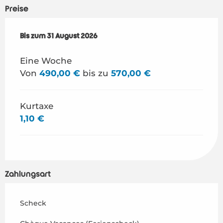
Preise
ab
Bis zum
1 Juli 2026
31 August 2026
bis zum
31 August 2026
Eine Woche
Von
490,00 €
bis zu
570,00 €
Kurtaxe
1,10 €
Zahlungsart
Scheck