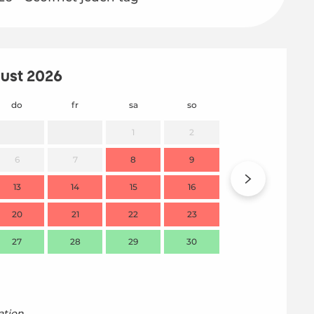
ust 2026
do
fr
sa
so
mo
1
2
6
7
8
9
7
13
14
15
16
14
20
21
22
23
21
27
28
29
30
28
tion,