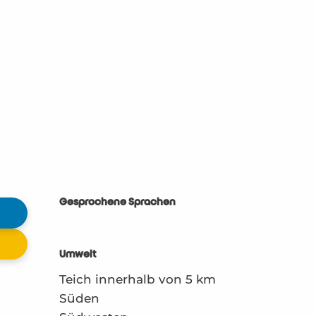
Gesprochene Sprachen
Gesprochene Sprachen
Umwelt
Umwelt
Teich innerhalb von 5 km
Süden