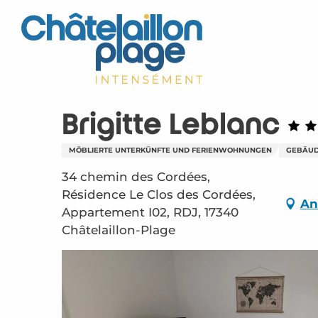
Aller
au
contenu
principal
Brigitte Leblanc
MÖBLIERTE UNTERKÜNFTE UND FERIENWOHNUNGEN
GEBÄU
34 chemin des Cordées,
Résidence Le Clos des Cordées,
An
Appartement I02, RDJ, 17340
Châtelaillon-Plage