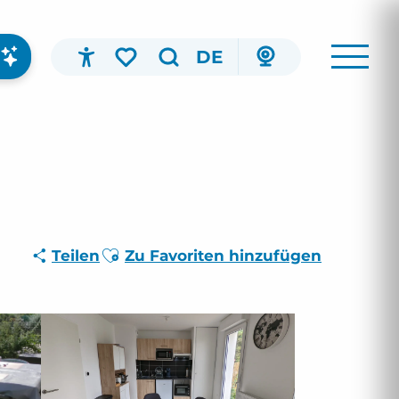
DE
Accessibilité
Suche
Voir les favoris
Ajouter aux favoris
Teilen
Zu Favoriten hinzufügen