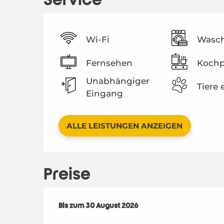
Wi-Fi
Wasc
Fernsehen
Kochp
Unabhängiger
Tiere 
Eingang
ALLE LEISTUNGEN ANZEIGEN
Preise
ab
Bis zum
1 Juli 2026
30 August 2026
bis zum
30 August 2026