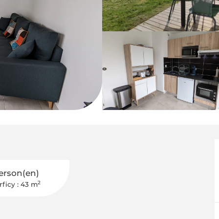
erson(en)
2
rficy : 43 m