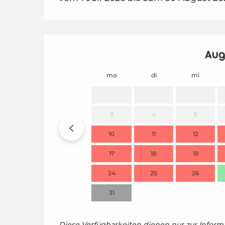
Aug
mo
di
mi
3
4
5
10
11
12
17
18
19
24
25
26
31
Diese Verfügbarkeiten dienen nur zur Informa