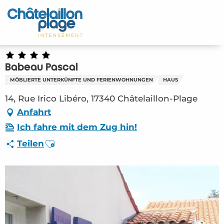
Aller
au
Startseite - DE
contenu
principal
Entdecken Sie
Babeau Pascal
Aktivitäten
MÖBLIERTE UNTERKÜNFTE UND FERIENWOHNUNGEN
HAUS
Zu leben
14, Rue Irico Libéro, 17340 Châtelaillon-Plage
Anfahrt
Treffpunkt
Ich fahre mit dem Zug hin!
Ajouter aux favoris
Teilen
Ihr Aufenthalt - DE
HLO – Babeau Pascal (Châtelaillon-Plage)
#2808153