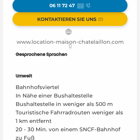
06 11 72 47
▒▒
KONTAKTIEREN SIE UNS
www.location-maison-chatelaillon.com
Gesprochene Sprachen
Gesprochene Sprachen
Umwelt
Umwelt
Bahnhofsviertel
In Nähe einer Bushaltestelle
Bushaltestelle in weniger als 500 m
Touristische Fahrradrouten weniger als
1 km entfernt
20 - 30 Min. von einem SNCF-Bahnhof
zu Fuß