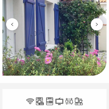
Öffnungszeiten & Kontaktdaten
Wi-Fi
Waschmaschine
Geschirrspülmaschine
Fernsehen
Toiletten
Kochplatte