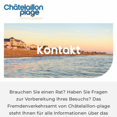
Aller
au
Startseite - DE
contenu
principal
Entdecken Sie
Aktivitäten
Kontakt
Zu leben
Treffpunkt
Ihr Aufenthalt - DE
Kontakt – DE
Brauchen Sie einen Rat? Haben Sie Fragen
zur Vorbereitung Ihres Besuchs? Das
Fremdenverkehrsamt von Châtelaillon-plage
steht Ihnen für alle Informationen über das