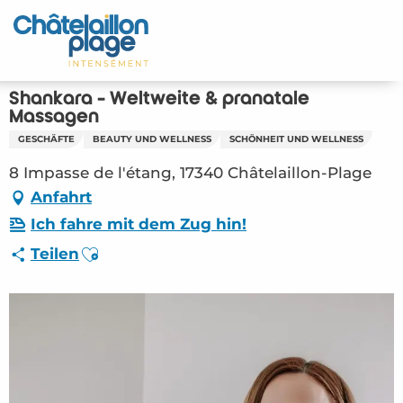
Aller
au
Startseite - DE
contenu
principal
Entdecken Sie
Shankara - Weltweite & pränatale
Massagen
Aktivitäten
GESCHÄFTE
BEAUTY UND WELLNESS
SCHÖNHEIT UND WELLNESS
8 Impasse de l'étang, 17340 Châtelaillon-Plage
Zu leben
Anfahrt
Treffpunkt
Ich fahre mit dem Zug hin!
Ajouter aux favoris
Teilen
Ihr Aufenthalt - DE
ORG – Shankara – Weltweite & pränatale
Massagen (Châtelaillon-Plage) #2808513