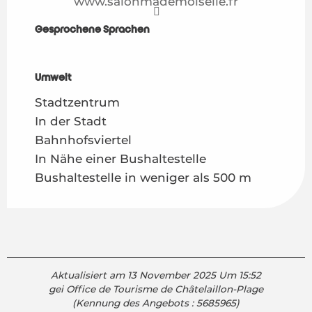
www.salonmademoiselle.fr
Gesprochene Sprachen
Gesprochene Sprachen
Umwelt
Umwelt
Stadtzentrum
In der Stadt
Bahnhofsviertel
In Nähe einer Bushaltestelle
Bushaltestelle in weniger als 500 m
Aktualisiert am 13 November 2025 Um 15:52
gei Office de Tourisme de Châtelaillon-Plage
(Kennung des Angebots :
5685965
)