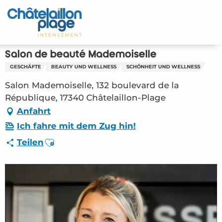
Aller
au
Startseite - DE
contenu
principal
Entdecken Sie
Salon de beauté Mademoiselle
GESCHÄFTE
BEAUTY UND WELLNESS
SCHÖNHEIT UND WELLNESS
Aktivitäten
Salon Mademoiselle, 132 boulevard de la
Zu leben
République, 17340 Châtelaillon-Plage
Anfahrt
Treffpunkt
Ich fahre mit dem Zug hin!
Ajouter aux favoris
Teilen
Ihr Aufenthalt - DE
ORG – Salon de beauté Mademoiselle
(Châtelaillon-Plage) #2808504