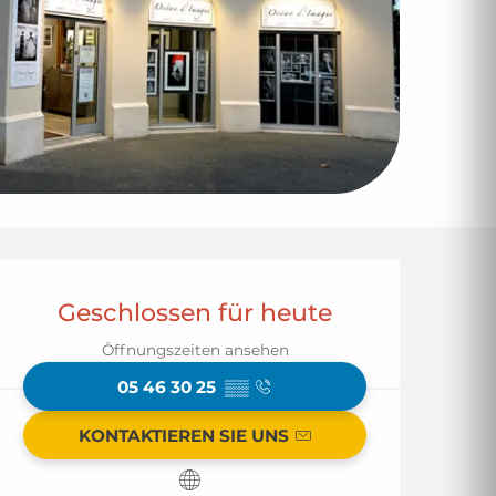
Öffnungszeiten & 
Geschlossen für heute
Öffnungszeiten ansehen
05 46 30 25
▒▒
KONTAKTIEREN SIE UNS