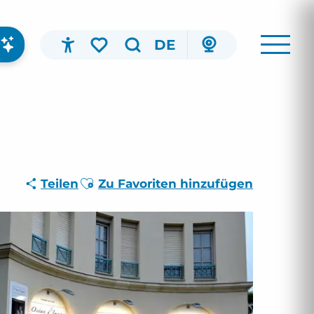
DE
Accessibilité
Suche
Voir les favoris
Ajouter aux favoris
Teilen
Zu Favoriten hinzufügen