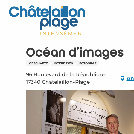
Aller
au
contenu
principal
Océan d'images
GESCHÄFTE
INTERESSEN
FOTOGRAF
96 Boulevard de la République,
An
17340 Châtelaillon-Plage