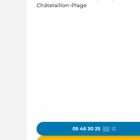
Châtelaillon-Plage
05 46 30 25
▒▒