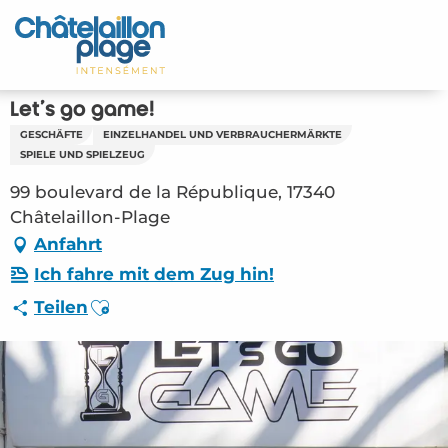
Aller
au
Startseite - DE
contenu
principal
Entdecken Sie
Let's go game!
GESCHÄFTE
EINZELHANDEL UND VERBRAUCHERMÄRKTE
Aktivitäten
SPIELE UND SPIELZEUG
99 boulevard de la République, 17340
Zu leben
Châtelaillon-Plage
Anfahrt
Treffpunkt
Ich fahre mit dem Zug hin!
Ihr Aufenthalt - DE
Ajouter aux favoris
Teilen
ORG – Let’s go game! (Châtelaillon-Plage)
#2892023