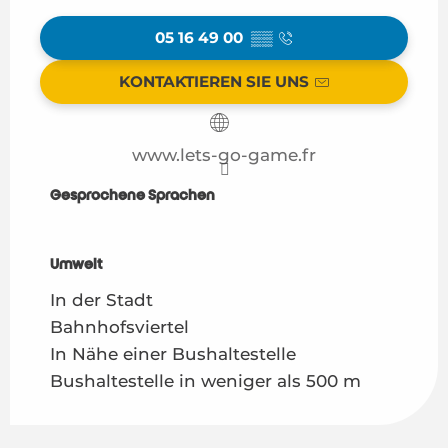
05 16 49 00
▒▒
KONTAKTIEREN SIE UNS
www.lets-go-game.fr
Gesprochene Sprachen
Gesprochene Sprachen
Umwelt
Umwelt
In der Stadt
Bahnhofsviertel
In Nähe einer Bushaltestelle
Bushaltestelle in weniger als 500 m