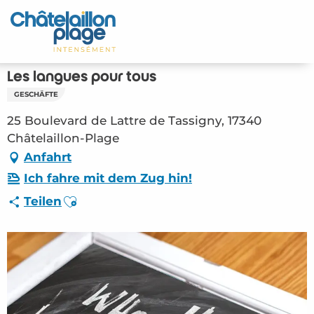
Aller
au
Startseite - DE
contenu
principal
Entdecken Sie
Les langues pour tous
GESCHÄFTE
Aktivitäten
25 Boulevard de Lattre de Tassigny, 17340
Zu leben
Châtelaillon-Plage
Anfahrt
Treffpunkt
Ich fahre mit dem Zug hin!
Ajouter aux favoris
Teilen
Ihr Aufenthalt - DE
ORG – Les langues pour tous (Châtelaillon-
Plage) #2808424