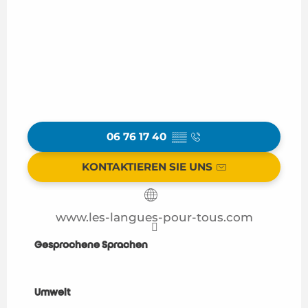
06 76 17 40
▒▒
KONTAKTIEREN SIE UNS
www.les-langues-pour-tous.com
Gesprochene Sprachen
Gesprochene Sprachen
Umwelt
Umwelt