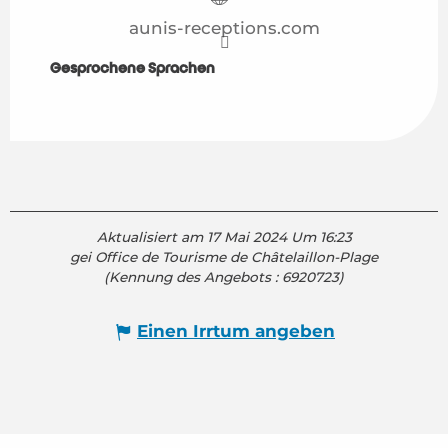
aunis-receptions.com
Gesprochene Sprachen
Gesprochene Sprachen
Aktualisiert am 17 Mai 2024 Um 16:23
gei Office de Tourisme de Châtelaillon-Plage
(Kennung des Angebots :
6920723
)
Einen Irrtum angeben