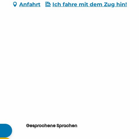
Anfahrt
Ich fahre mit dem Zug hin!
Gesprochene Sprachen
Gesprochene Sprachen