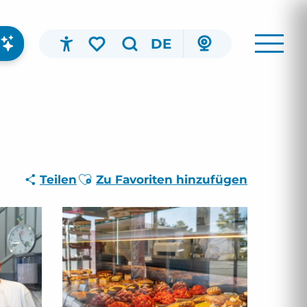
DE
Accessibilité
Suche
Voir les favoris
Ajouter aux favoris
Teilen
Zu Favoriten hinzufügen