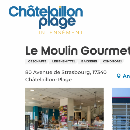
Aller
au
contenu
principal
Le Moulin Gourme
GESCHÄFTE
LEBENSMITTEL
BÄCKEREI
KONDITOREI
80 Avenue de Strasbourg, 17340
An
Châtelaillon-Plage