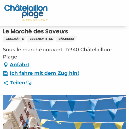
Aller
au
Startseite - DE
contenu
principal
Entdecken Sie
Le Marché des Saveurs
GESCHÄFTE
LEBENSMITTEL
BÄCKEREI
Aktivitäten
Sous le marché couvert, 17340 Châtelaillon-
Zu leben
Plage
Anfahrt
Treffpunkt
Ich fahre mit dem Zug hin!
Ajouter aux favoris
Teilen
Ihr Aufenthalt - DE
ORG – Le Marché des Saveurs (Châtelaillon-
Plage) #3891067