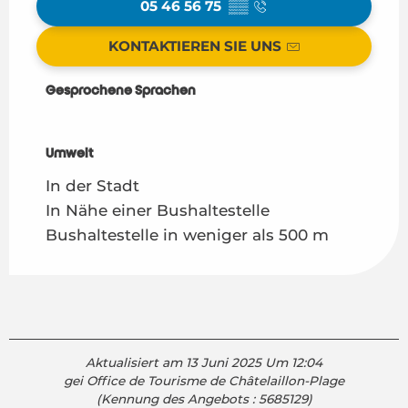
05 46 56 75
▒▒
KONTAKTIEREN SIE UNS
Gesprochene Sprachen
Gesprochene Sprachen
Umwelt
Umwelt
In der Stadt
In Nähe einer Bushaltestelle
Bushaltestelle in weniger als 500 m
Aktualisiert am 13 Juni 2025 Um 12:04
gei Office de Tourisme de Châtelaillon-Plage
(Kennung des Angebots :
5685129
)