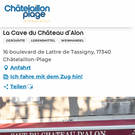
Aller
au
Startseite - DE
contenu
principal
Entdecken Sie
La Cave du Château d'Alon
GESCHÄFTE
LEBENSMITTEL
WEINHANDEL
Aktivitäten
16 boulevard de Lattre de Tassigny, 17340
Zu leben
Châtelaillon-Plage
Anfahrt
Treffpunkt
Ich fahre mit dem Zug hin!
Ajouter aux favoris
Teilen
Ihr Aufenthalt - DE
ORG – La Cave du Château d’Alon
(Châtelaillon-Plage) #2808220