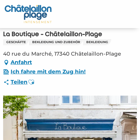
Aller
au
Startseite - DE
contenu
principal
Entdecken Sie
La Boutique - Châtelaillon-Plage
GESCHÄFTE
BEKLEIDUNG UND ZUBEHÖR
BEKLEIDUNG
Aktivitäten
40 rue du Marché, 17340 Châtelaillon-Plage
Zu leben
Anfahrt
Ich fahre mit dem Zug hin!
Treffpunkt
Ajouter aux favoris
Teilen
Ihr Aufenthalt - DE
ORG – La Boutique – Châtelaillon-Plage
(Châtelaillon-Plage) #6476880