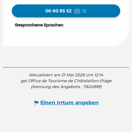
06 60 85 52
▒▒
Gesprochene Sprachen
Gesprochene Sprachen
Aktualisiert am 21 Mai 2026 Um 12:14
gei Office de Tourisme de Châtelaillon-Plage
(Kennung des Angebots :
7824999
)
Einen Irrtum angeben