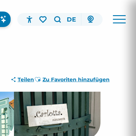
DE
Accessibilité
Suche
Voir les favoris
Ajouter aux favoris
Teilen
Zu Favoriten hinzufügen