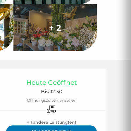
+ 2
Öffnungszeiten & 
Heute Geöffnet
Bis 12:30
Öffnungszeiten ansehen
Lieferung
+ 1 andere Leistung(en)