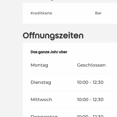
Kreditkarte
Bar
Öffnungszeiten
Das ganze Jahr über
Das ganze Jahr über
Montag
Geschlossen
Dienstag
10:00 - 12:30
Mittwoch
10:00 - 12:30
Donnerstag
10:00 - 12:30