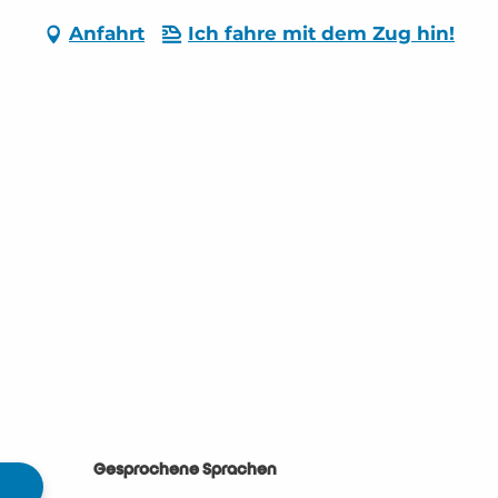
Anfahrt
Ich fahre mit dem Zug hin!
Gesprochene Sprachen
Gesprochene Sprachen