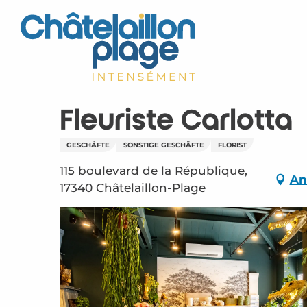
Aller
au
contenu
principal
Fleuriste Carlotta
GESCHÄFTE
SONSTIGE GESCHÄFTE
FLORIST
115 boulevard de la République,
An
17340 Châtelaillon-Plage