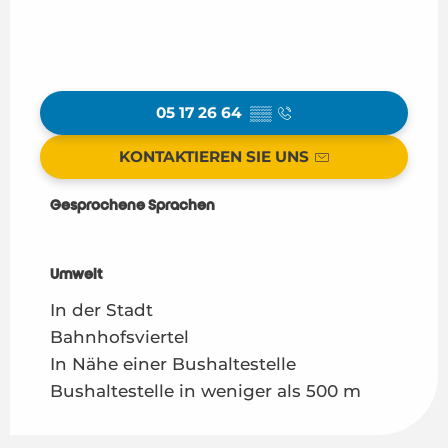
05 17 26 64
▒▒
KONTAKTIEREN SIE UNS
Gesprochene Sprachen
Gesprochene Sprachen
Umwelt
Umwelt
In der Stadt
Bahnhofsviertel
In Nähe einer Bushaltestelle
Bushaltestelle in weniger als 500 m