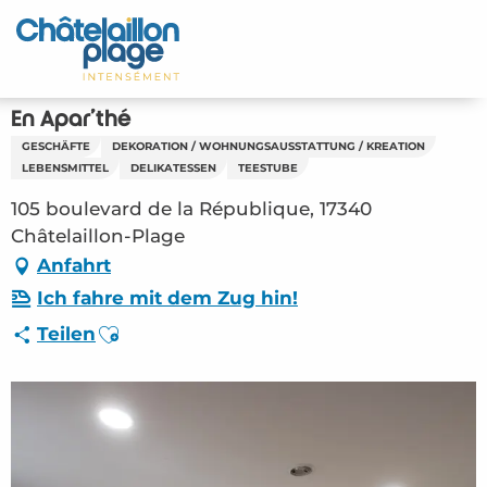
Aller
au
Startseite - DE
contenu
principal
Entdecken Sie
En Apar'thé
GESCHÄFTE
DEKORATION / WOHNUNGSAUSSTATTUNG / KREATION
Aktivitäten
LEBENSMITTEL
DELIKATESSEN
TEESTUBE
105 boulevard de la République, 17340
Zu leben
Châtelaillon-Plage
Anfahrt
Treffpunkt
Ich fahre mit dem Zug hin!
Ihr Aufenthalt - DE
Ajouter aux favoris
Teilen
ORG – En Apar’thé (Châtelaillon-Plage)
#2808281