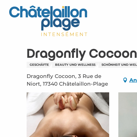
Aller
au
contenu
principal
Dragonfly Cocoon
GESCHÄFTE
BEAUTY UND WELLNESS
SCHÖNHEIT UND WEL
Dragonfly Cocoon, 3 Rue de
An
Niort, 17340 Châtelaillon-Plage