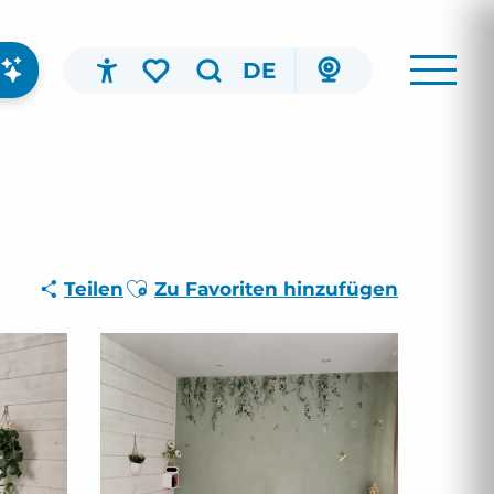
DE
Accessibilité
Suche
Voir les favoris
Ajouter aux favoris
Teilen
Zu Favoriten hinzufügen