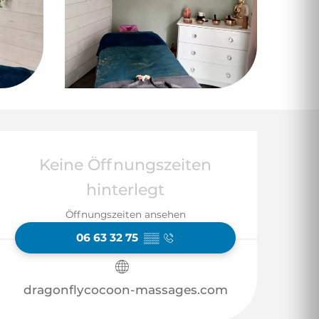
Öffnungszeiten & 
Keine Öffnungszeiten
hinterlegt
Öffnungszeiten ansehen
06 63 32 75
▒▒
dragonflycocoon-massages.com