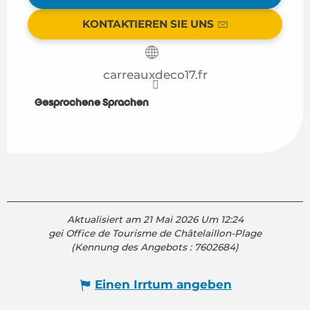
KONTAKTIEREN SIE UNS
carreauxdeco17.fr
Gesprochene Sprachen
Gesprochene Sprachen
Aktualisiert am 21 Mai 2026 Um 12:24
gei Office de Tourisme de Châtelaillon-Plage
(Kennung des Angebots :
7602684
)
Einen Irrtum angeben