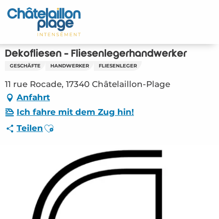
Aller
au
Startseite - DE
contenu
principal
Entdecken Sie
Dekofliesen - Fliesenlegerhandwerker
GESCHÄFTE
HANDWERKER
FLIESENLEGER
Aktivitäten
11 rue Rocade, 17340 Châtelaillon-Plage
Zu leben
Anfahrt
Ich fahre mit dem Zug hin!
Treffpunkt
Ajouter aux favoris
Teilen
Ihr Aufenthalt - DE
ORG – Dekofliesen – Fliesenlegerhandwerker
(Châtelaillon-Plage) #6120754