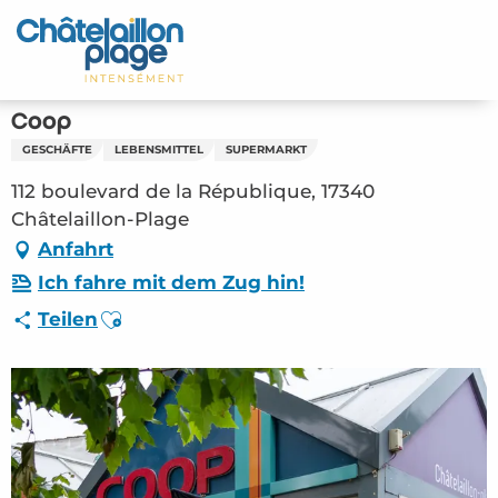
Aller
au
Startseite - DE
contenu
principal
Entdecken Sie
Coop
GESCHÄFTE
LEBENSMITTEL
SUPERMARKT
Aktivitäten
112 boulevard de la République, 17340
Zu leben
Châtelaillon-Plage
Anfahrt
Treffpunkt
Ich fahre mit dem Zug hin!
Ajouter aux favoris
Teilen
Ihr Aufenthalt - DE
ORG – Coop (Châtelaillon-Plage) #2808243