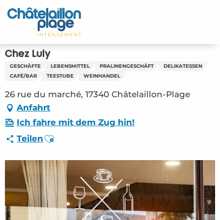
Aller
au
Startseite - DE
contenu
principal
Entdecken Sie
Chez Luly
GESCHÄFTE
LEBENSMITTEL
PRALINENGESCHÄFT
DELIKATESSEN
Aktivitäten
CAFÉ/BAR
TEESTUBE
WEINHANDEL
26 rue du marché, 17340 Châtelaillon-Plage
Zu leben
Anfahrt
Treffpunkt
Ich fahre mit dem Zug hin!
Ajouter aux favoris
Teilen
Ihr Aufenthalt - DE
ORG – Chez Luly (Châtelaillon-Plage)
#2808241