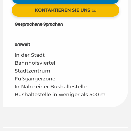
KONTAKTIEREN SIE UNS
Gesprochene Sprachen
Gesprochene Sprachen
Umwelt
Umwelt
In der Stadt
Bahnhofsviertel
Stadtzentrum
Fußgängerzone
In Nähe einer Bushaltestelle
Bushaltestelle in weniger als 500 m