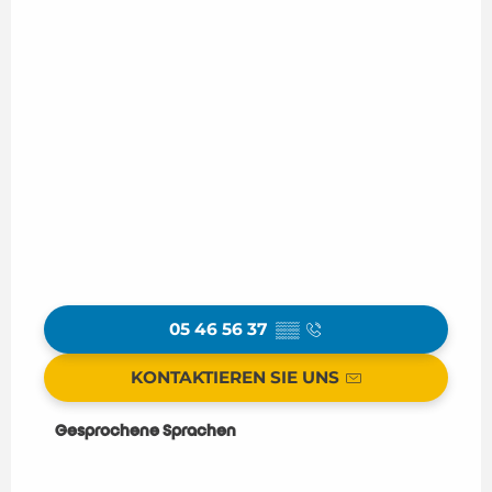
05 46 56 37
▒▒
KONTAKTIEREN SIE UNS
Gesprochene Sprachen
Gesprochene Sprachen