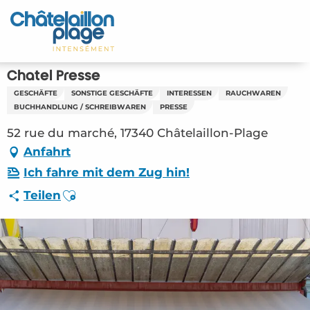
Aller
au
Startseite - DE
contenu
principal
Entdecken Sie
Chatel Presse
GESCHÄFTE
SONSTIGE GESCHÄFTE
INTERESSEN
RAUCHWAREN
Aktivitäten
BUCHHANDLUNG / SCHREIBWAREN
PRESSE
52 rue du marché, 17340 Châtelaillon-Plage
Zu leben
Anfahrt
Treffpunkt
Ich fahre mit dem Zug hin!
Ajouter aux favoris
Teilen
Ihr Aufenthalt - DE
ORG – Chatel Presse (Châtelaillon-Plage)
#2808227