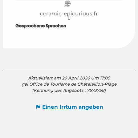
ceramic-epicurious.fr
Gesprochene Sprachen
Gesprochene Sprachen
Aktualisiert am 29 April 2026 Um 17:09
gei Office de Tourisme de Châtelaillon-Plage
(Kennung des Angebots :
7573758
)
Einen Irrtum angeben