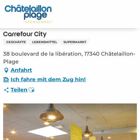
Aller
au
Startseite - DE
contenu
principal
Entdecken Sie
Carrefour City
GESCHÄFTE
LEBENSMITTEL
SUPERMARKT
Aktivitäten
38 boulevard de la libération, 17340 Châtelaillon-
Zu leben
Plage
Anfahrt
Treffpunkt
Ich fahre mit dem Zug hin!
Ajouter aux favoris
Teilen
Ihr Aufenthalt - DE
ORG – Carrefour City (Châtelaillon-Plage)
#2808216