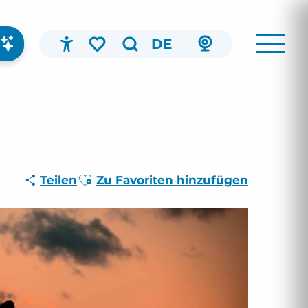
DE
Accessibilité
Suche
Voir les favoris
Ajouter aux favoris
Teilen
Zu Favoriten hinzufügen