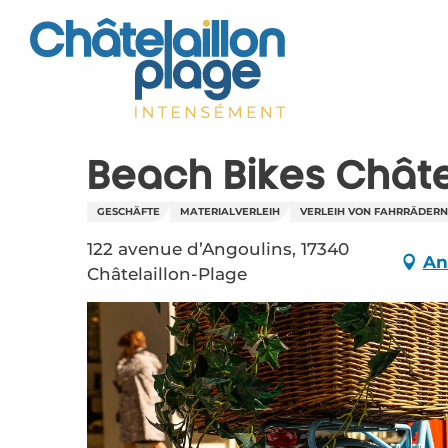
Aller
au
contenu
principal
Beach Bikes Châte
GESCHÄFTE
MATERIALVERLEIH
VERLEIH VON FAHRRÄDERN
122 avenue d’Angoulins, 17340
An
Châtelaillon-Plage