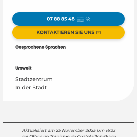
07 88 85 48
▒▒
KONTAKTIEREN SIE UNS
Gesprochene Sprachen
Gesprochene Sprachen
Umwelt
Umwelt
Stadtzentrum
In der Stadt
Aktualisiert am 25 November 2025 Um 16:23
gei Office de Tourisme de Châtelaillon-Plage