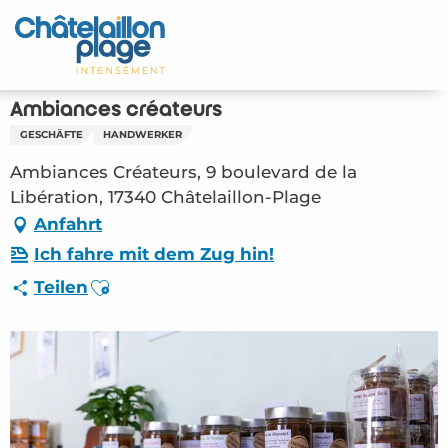
Aller
au
Startseite - DE
contenu
principal
Entdecken Sie
Ambiances créateurs
GESCHÄFTE
HANDWERKER
Aktivitäten
Ambiances Créateurs, 9 boulevard de la
Zu leben
Libération, 17340 Châtelaillon-Plage
Anfahrt
Treffpunkt
Ich fahre mit dem Zug hin!
Ajouter aux favoris
Teilen
Ihr Aufenthalt - DE
ORG – Ambiances créateurs (Châtelaillon-
Plage) #3490454