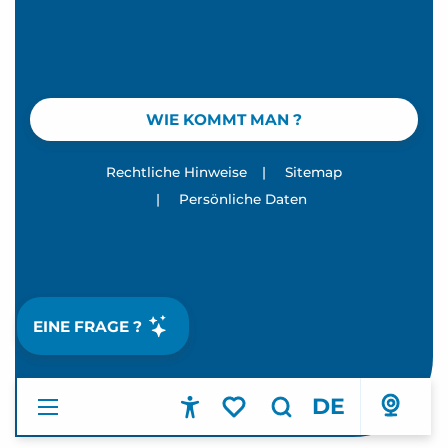
WIE KOMMT MAN ?
Rechtliche Hinweise
|
Sitemap
|
Persönliche Daten
EINE FRAGE ?
DE
Accessibilité
Suche
Voir les favoris