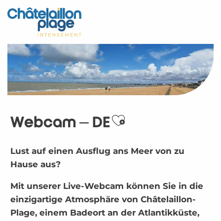
Aller
au
Startseite - DE
contenu
principal
Entdecken Sie
Aktivitäten
Zu leben
Webcam – DE
Treffpunkt
Ajouter aux fav
Ihr Aufenthalt - DE
Lust auf einen Ausflug ans Meer von zu
Hause aus?
Webcam – DE
Mit unserer Live-Webcam können Sie in die
einzigartige Atmosphäre von Châtelaillon-
Plage, einem Badeort an der Atlantikküste,