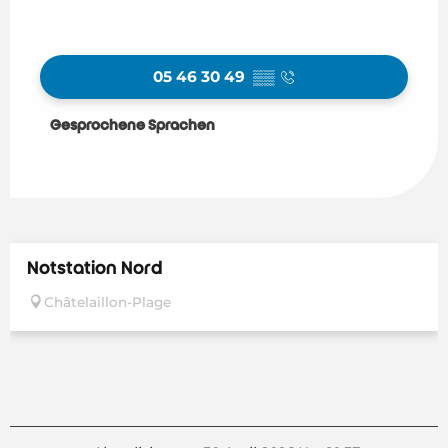
05 46 30 49
▒▒
Gesprochene Sprachen
Gesprochene Sprachen
Notstation Nord
Châtelaillon-Plage