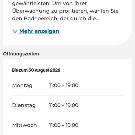
gewährleisten. Um von ihrer 
Überwachung zu profitieren, wählen Sie 
den Badebereich, der durch die...
Mehr anzeigen
Öffnungszeiten
vom
Bis zum
3 Juli 2026
30 August 2026
bis zum
30 August 2026
Montag
11:00 - 19:00
Dienstag
11:00 - 19:00
Mittwoch
11:00 - 19:00