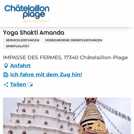
Aller
au
Startseite - DE
contenu
principal
Entdecken Sie
Yoga Shakti Amanda
SERVICELEISTUNGEN
VERSCHIEDENE DIENSTLEISTUNGEN
Aktivitäten
SPIRITUALITÄT
IMPASSE DES FERMES, 17340 Châtelaillon-Plage
Zu leben
Anfahrt
Treffpunkt
Ich fahre mit dem Zug hin!
Ajouter aux favoris
Teilen
Ihr Aufenthalt - DE
ORG – Yoga Shakti Amanda (Châtelaillon-
Plage) #3295900