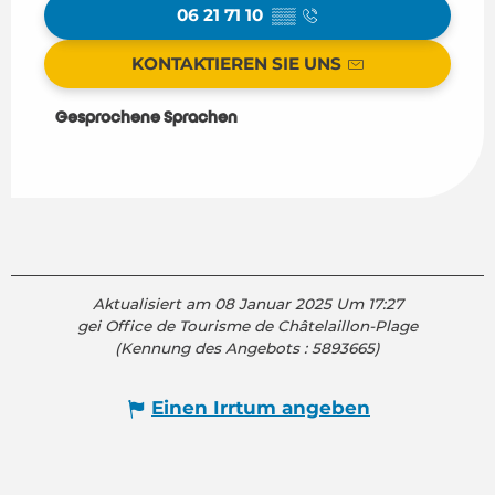
06 21 71 10
▒▒
KONTAKTIEREN SIE UNS
Gesprochene Sprachen
Gesprochene Sprachen
Aktualisiert am 08 Januar 2025 Um 17:27
gei Office de Tourisme de Châtelaillon-Plage
(Kennung des Angebots :
5893665
)
Einen Irrtum angeben