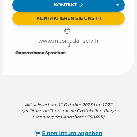
KONTAKT
KONTAKTIEREN SIE UNS
www.musicadanse17.fr
Gesprochene Sprachen
Gesprochene Sprachen
Aktualisiert am 12 Oktober 2023 Um 17:22
gei Office de Tourisme de Châtelaillon-Plage
(Kennung des Angebots :
5884511
)
Einen Irrtum angeben