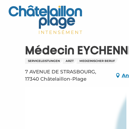
Aller
au
contenu
principal
Médecin EYCHENNE
SERVICELEISTUNGEN
ARZT
MEDIZINISCHER BERUF
7 AVENUE DE STRASBOURG,
An
17340 Châtelaillon-Plage