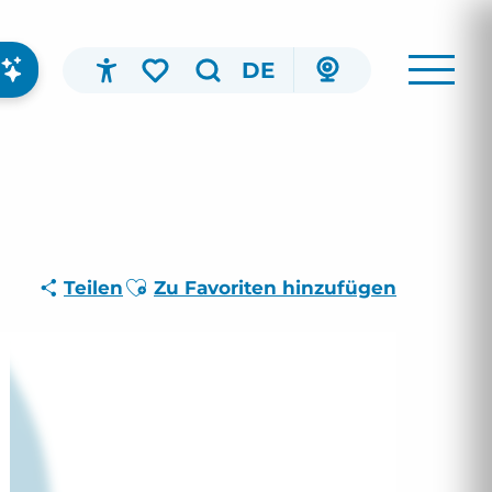
DE
Accessibilité
Suche
Voir les favoris
Ajouter aux favoris
Teilen
Zu Favoriten hinzufügen