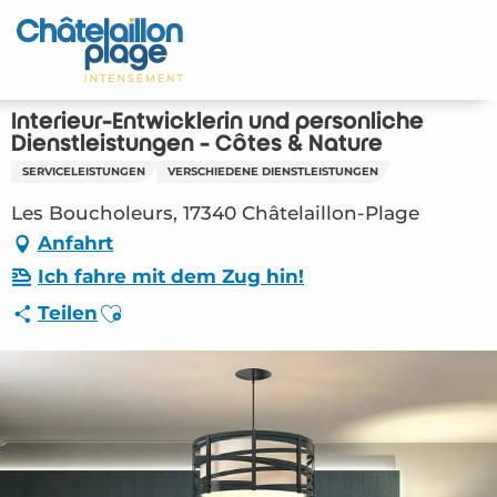
Aller
au
Startseite - DE
contenu
principal
Entdecken Sie
Interieur-Entwicklerin und persönliche
Dienstleistungen - Côtes & Nature
Aktivitäten
SERVICELEISTUNGEN
VERSCHIEDENE DIENSTLEISTUNGEN
Les Boucholeurs, 17340 Châtelaillon-Plage
Zu leben
Anfahrt
Treffpunkt
Ich fahre mit dem Zug hin!
Ajouter aux favoris
Teilen
Ihr Aufenthalt - DE
ORG – Interieur-Entwicklerin und persönliche
Dienstleistungen – Côtes & Nature
(Châtelaillon-Plage) #5737129