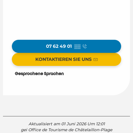
07 62 49 01
▒▒
KONTAKTIEREN SIE UNS
Gesprochene Sprachen
Gesprochene Sprachen
Aktualisiert am 01 Juni 2026 Um 12:01
gei Office de Tourisme de Châtelaillon-Plage