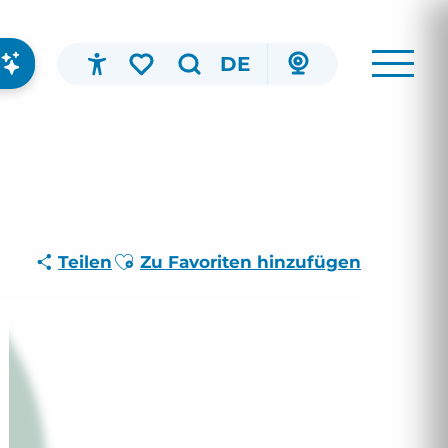
DE
Accessibilité
Suche
Voir les favoris
Ajouter aux favoris
Teilen
Zu Favoriten hinzufügen