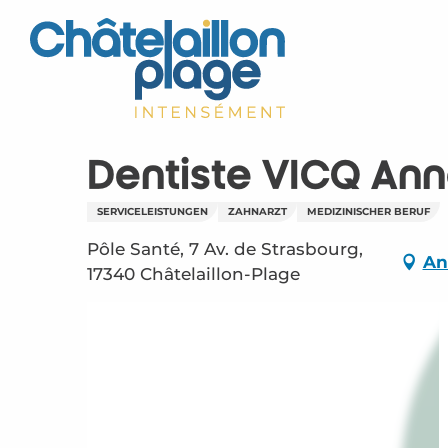
Aller
au
contenu
principal
Dentiste VICQ An
SERVICELEISTUNGEN
ZAHNARZT
MEDIZINISCHER BERUF
Pôle Santé, 7 Av. de Strasbourg,
An
17340 Châtelaillon-Plage