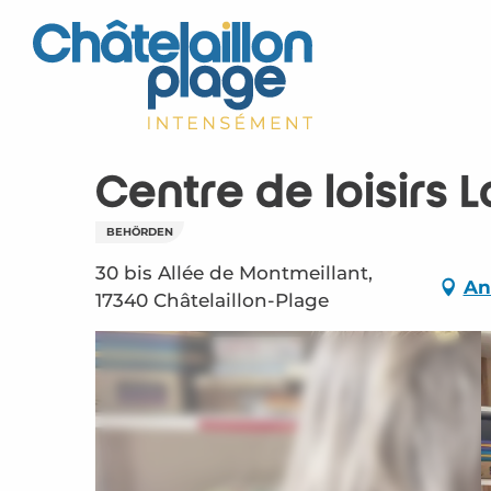
Aller
au
contenu
principal
Centre de loisirs 
BEHÖRDEN
30 bis Allée de Montmeillant,
An
17340 Châtelaillon-Plage