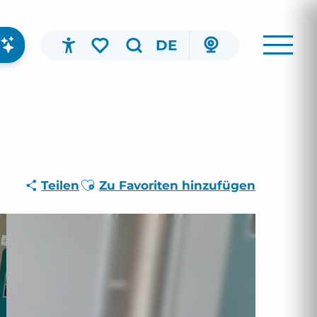
DE
Accessibilité
Suche
Voir les favoris
Ajouter aux favoris
Teilen
Zu Favoriten hinzufügen