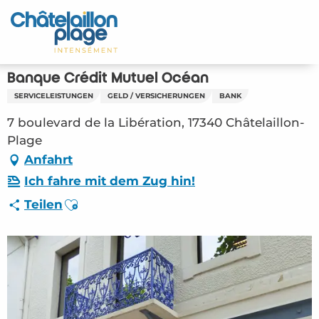
Aller
au
Startseite - DE
contenu
principal
Entdecken Sie
Banque Crédit Mutuel Océan
SERVICELEISTUNGEN
GELD / VERSICHERUNGEN
BANK
Aktivitäten
7 boulevard de la Libération, 17340 Châtelaillon-
Zu leben
Plage
Anfahrt
Treffpunkt
Ich fahre mit dem Zug hin!
Ajouter aux favoris
Teilen
Ihr Aufenthalt - DE
ORG – Banque Crédit Mutuel Océan
(Châtelaillon-Plage) #2808253