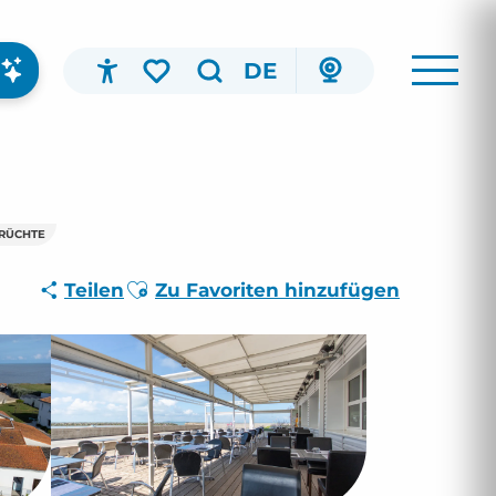
DE
Accessibilité
Suche
Voir les favoris
RÜCHTE
Ajouter aux favoris
Teilen
Zu Favoriten hinzufügen