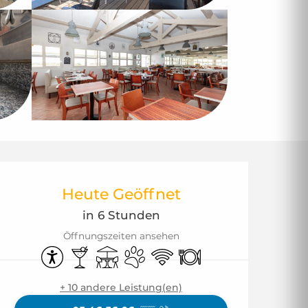
Öffnungszeiten & 
Heute Geöffnet
in 6 Stunden
Öffnungszeiten ansehen
Zugänglichkeit
Bar / Getränkestand
Terrasse
Tiere erlaubt
Wi-Fi
Restaurant
+ 10 andere Leistung(en)