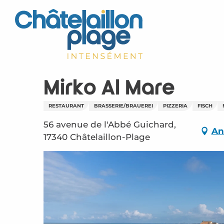
Aller
au
contenu
principal
Mirko Al Mare
RESTAURANT
BRASSERIE/BRAUEREI
PIZZERIA
FISCH
56 avenue de l'Abbé Guichard,
An
17340 Châtelaillon-Plage