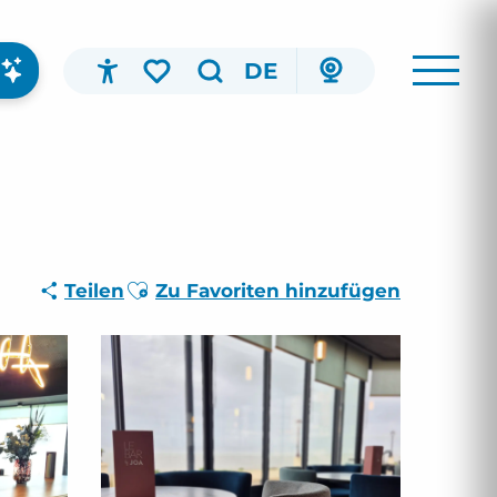
DE
Accessibilité
Suche
Voir les favoris
Ajouter aux favoris
Teilen
Zu Favoriten hinzufügen