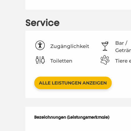
Service
Bar /
Zugänglichkeit
Geträ
Toiletten
Tiere 
ALLE LEISTUNGEN ANZEIGEN
Leistungensmö
Bezeichnungen (Leistungsmerkmale)
Bezeichnungen (Leistungsmerkmale)