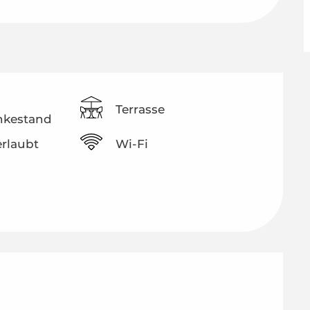
Terrasse
nkestand
erlaubt
Wi-Fi
glichkeiten