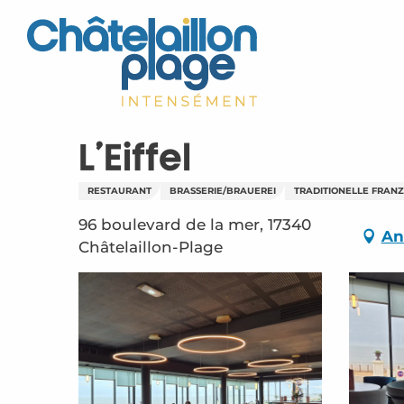
Aller
au
contenu
principal
L'Eiffel
RESTAURANT
BRASSERIE/BRAUEREI
TRADITIONELLE FRAN
96 boulevard de la mer, 17340
An
Châtelaillon-Plage