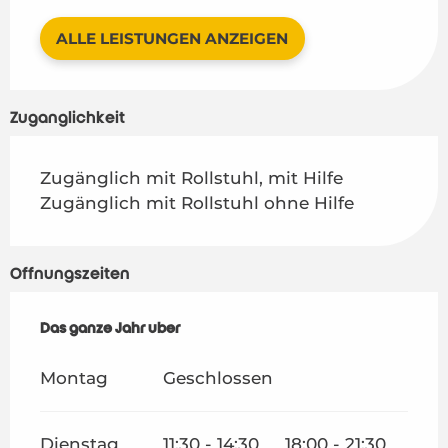
ALLE LEISTUNGEN ANZEIGEN
Zugänglichkeit
Zugänglich mit Rollstuhl, mit Hilfe
Zugänglich mit Rollstuhl ohne Hilfe
Öffnungszeiten
Das ganze Jahr über
Das ganze Jahr über
Montag
Geschlossen
Dienstag
11:30 - 14:30
18:00 - 21:30