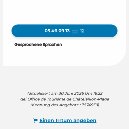
05 46 09 13
▒▒
Gesprochene Sprachen
Gesprochene Sprachen
Aktualisiert am 30 Juni 2026 Um 16:22
gei Office de Tourisme de Châtelaillon-Plage
(Kennung des Angebots :
7574959
)
Einen Irrtum angeben