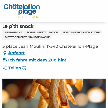
Aller
au
Startseite - DE
contenu
principal
Entdecken Sie
Le p'tit snack
RESTAURANT
SCHNELLRESTAURATION
NORDAMERIKANISCH KÜCHE
Aktivitäten
BIETET GERICHTE "HAUSGEMACHT"
5 place Jean Moulin, 17340 Châtelaillon-Plage
Zu leben
Anfahrt
Treffpunkt
Ich fahre mit dem Zug hin!
Ajouter aux favoris
Teilen
Ihr Aufenthalt - DE
RES – Le p’tit snack (Châtelaillon-Plage)
#6069934