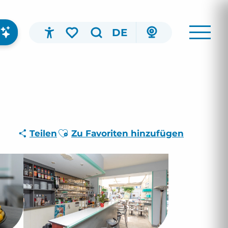
DE
Accessibilité
Suche
Voir les favoris
Ajouter aux favoris
Teilen
Zu Favoriten hinzufügen