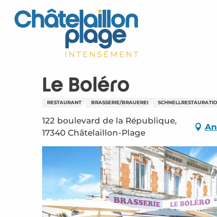
Aller
au
contenu
principal
Le Boléro
RESTAURANT
BRASSERIE/BRAUEREI
SCHNELLRESTAURATI
122 boulevard de la République,
An
17340 Châtelaillon-Plage