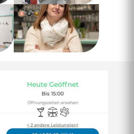
Öffnungszeiten & 
Heute Geöffnet
Bis 15:00
Öffnungszeiten ansehen
Bar / Getränkestand
Terrasse
Tiere erlaubt
+ 2 andere Leistung(en)