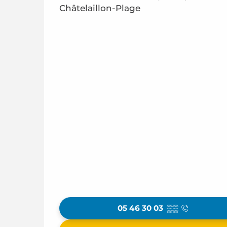
Châtelaillon-Plage
05 46 30 03
▒▒