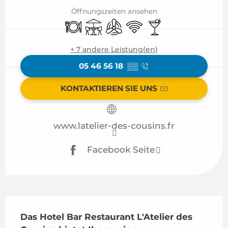
Öffnungszeiten ansehen
Restaurant
Terrasse
Klimaanlage
Wi-Fi
Bar / Getränkesta
+ 7 andere Leistung(en)
05 46 56 18
▒▒
KONTAKTIEREN SIE UNS
www.latelier-des-cousins.fr
Facebook Seite
Beschreibung
Das Hotel Bar Restaurant L'Atelier des 