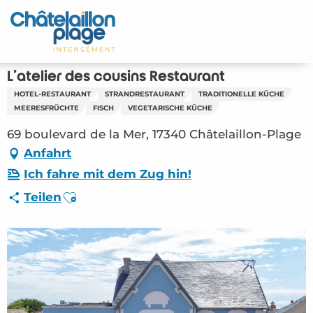
Aller
au
Startseite - DE
contenu
principal
Entdecken Sie
L'atelier des cousins Restaurant
HOTEL-RESTAURANT
STRANDRESTAURANT
TRADITIONELLE KÜCHE
Aktivitäten
MEERESFRÜCHTE
FISCH
VEGETARISCHE KÜCHE
69 boulevard de la Mer, 17340 Châtelaillon-Plage
Zu leben
Anfahrt
Treffpunkt
Ich fahre mit dem Zug hin!
Ajouter aux favoris
Teilen
Ihr Aufenthalt - DE
RES – L’atelier des cousins Restaurant
(Châtelaillon-Plage) #4569209