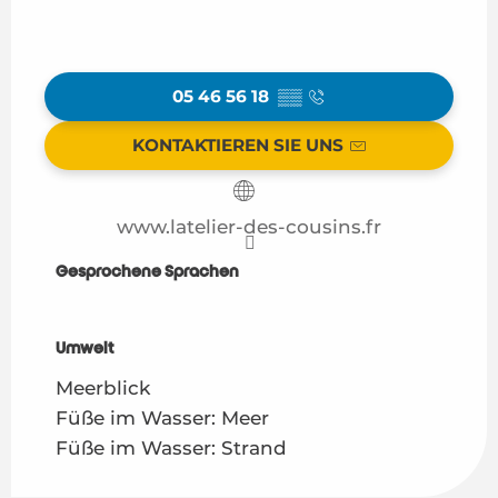
05 46 56 18
▒▒
KONTAKTIEREN SIE UNS
www.latelier-des-cousins.fr
Gesprochene Sprachen
Gesprochene Sprachen
Umwelt
Umwelt
Meerblick
Füße im Wasser: Meer
Füße im Wasser: Strand