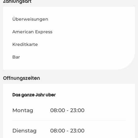
Zahlungsart
Überweisungen
American Express
Kreditkarte
Bar
Öffnungszeiten
Das ganze Jahr über
Das ganze Jahr über
Montag
08:00 - 23:00
Dienstag
08:00 - 23:00