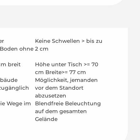
er
Keine Schwellen > bis zu
 Boden ohne
2 cm
cm breit
Höhe unter Tisch >= 70
cm Breite>= 77 cm
ebäude
Möglichkeit, jemanden
 zugänglich
vor dem Standort
abzusetzen
eie Wege im
Blendfreie Beleuchtung
auf dem gesamten
Gelände