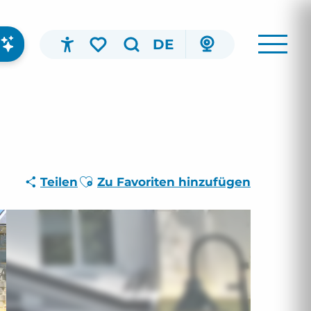
DE
Accessibilité
Suche
Voir les favoris
Ajouter aux favoris
Teilen
Zu Favoriten hinzufügen