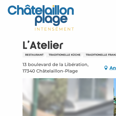
Aller
au
contenu
principal
L'Atelier
RESTAURANT
TRADITIONELLE KÜCHE
TRADITIONELLE FRAN
13 boulevard de la Libération,
An
17340 Châtelaillon-Plage