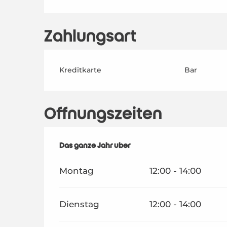
Zahlungsart
Kreditkarte
Bar
Öffnungszeiten
Das ganze Jahr über
Das ganze Jahr über
Montag
12:00 - 14:00
Dienstag
12:00 - 14:00