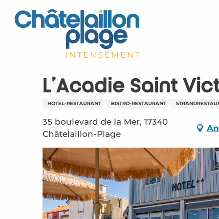
Aller
au
contenu
principal
L'Acadie Saint Vic
HOTEL-RESTAURANT
BISTRO-RESTAURANT
STRANDRESTAU
35 boulevard de la Mer, 17340
An
Châtelaillon-Plage