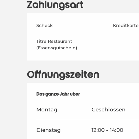
Zahlungsart
Scheck
Kreditkarte
Titre Restaurant
(Essensgutschein)
Öffnungszeiten
Das ganze Jahr über
Das ganze Jahr über
Montag
Geschlossen
Dienstag
12:00 - 14:00