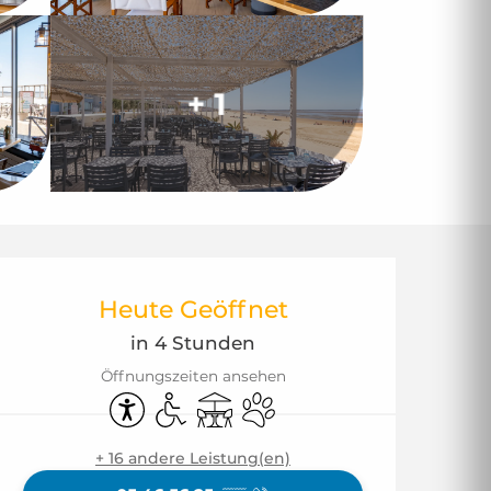
+ 1
Öffnungszeiten & 
Heute Geöffnet
in 4 Stunden
Öffnungszeiten ansehen
Zugänglichkeit
Zugang für Behinderte
Terrasse
Tiere erlaubt
+ 16 andere Leistung(en)