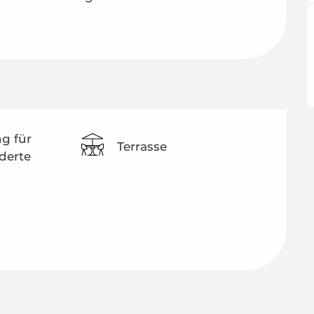
g für
Terrasse
derte