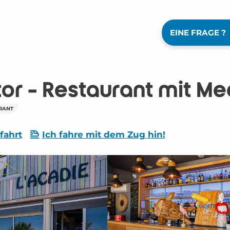
EINE FRAGE ?
tor - Restaurant mit Me
RANT
fahrt
Ich fahre mit dem Zug hin!