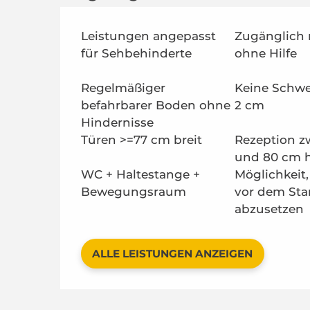
Leistungen angepasst
Zugänglich 
für Sehbehinderte
ohne Hilfe
Regelmäßiger
Keine Schwel
befahrbarer Boden ohne
2 cm
Hindernisse
Türen >=77 cm breit
Rezeption z
und 80 cm 
WC + Haltestange +
Möglichkeit
Bewegungsraum
vor dem Sta
abzusetzen
ALLE LEISTUNGEN ANZEIGEN