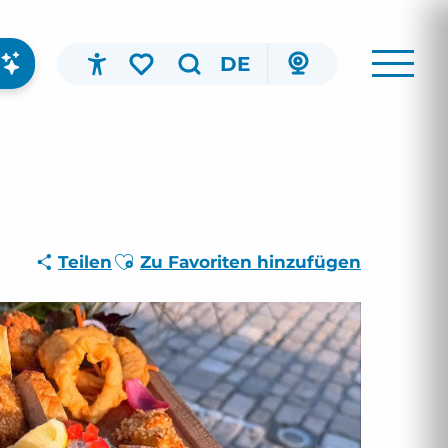
DE
Accessibilité
Suche
Voir les favoris
Ajouter aux favoris
Teilen
Zu Favoriten hinzufügen