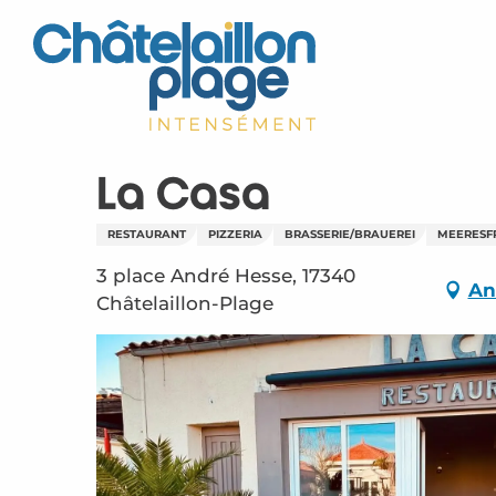
Aller
au
contenu
principal
La Casa
RESTAURANT
PIZZERIA
BRASSERIE/BRAUEREI
MEERESF
3 place André Hesse, 17340
An
Châtelaillon-Plage