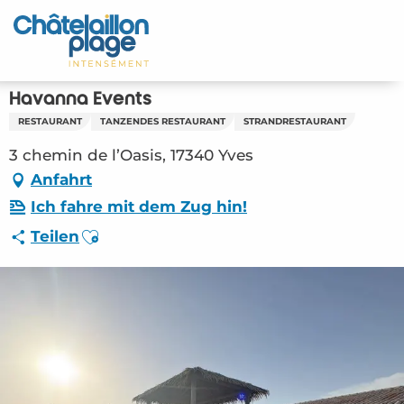
Aller
au
Startseite - DE
contenu
principal
Entdecken Sie
Havanna Events
RESTAURANT
TANZENDES RESTAURANT
STRANDRESTAURANT
Aktivitäten
3 chemin de l’Oasis, 17340 Yves
Zu leben
Anfahrt
Ich fahre mit dem Zug hin!
Treffpunkt
Ajouter aux favoris
Teilen
Ihr Aufenthalt - DE
RES – Havanna Events (Yves) #5926699