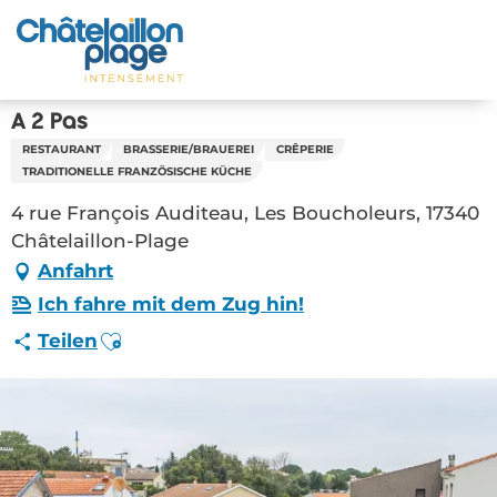
Aller
au
Startseite - DE
contenu
principal
Entdecken Sie
A 2 Pas
RESTAURANT
BRASSERIE/BRAUEREI
CRÊPERIE
Aktivitäten
TRADITIONELLE FRANZÖSISCHE KÜCHE
4 rue François Auditeau, Les Boucholeurs, 17340
Zu leben
Châtelaillon-Plage
Anfahrt
Treffpunkt
Ich fahre mit dem Zug hin!
Ihr Aufenthalt - DE
Ajouter aux favoris
Teilen
RES – A 2 Pas (Châtelaillon-Plage) #2808106