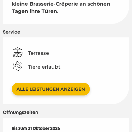
kleine Brasserie-Crêperie an schönen 
Tagen ihre Türen.
Service
Terrasse
Tiere erlaubt
ALLE LEISTUNGEN ANZEIGEN
Öffnungszeiten
vom
Bis zum
1 April 2026
31 Oktober 2026
bis zum
31 Oktober 2026