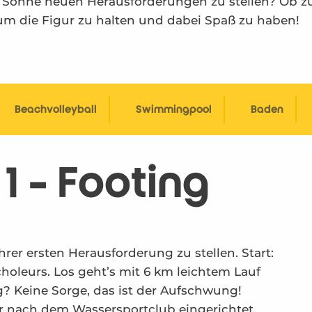
r Sonne neuen Herausforderungen zu stellen? Ob z
um die Figur zu halten und dabei Spaß zu haben!
Beachvolleyball
Swimmingpool
Baden
1 - Footing
rer ersten Herausforderung zu stellen. Start:
choleurs. Los geht’s mit 6 km leichtem Lauf
g? Keine Sorge, das ist der Aufschwung!
r nach dem Wassersportclub eingerichtet