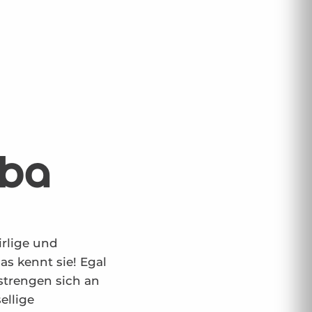
mba
irlige und
as kennt sie! Egal
strengen sich an
ellige