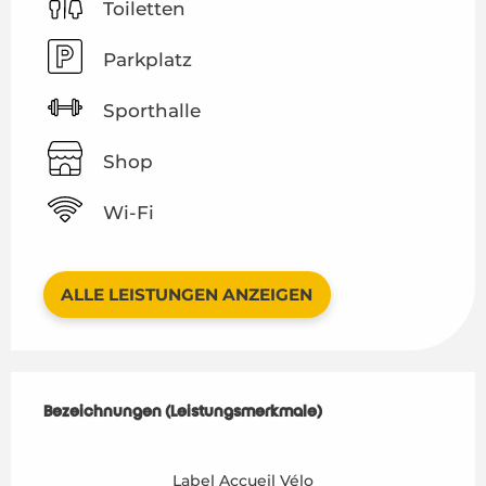
Toiletten
Parkplatz
Sporthalle
Shop
Wi-Fi
ALLE LEISTUNGEN ANZEIGEN
Leistungensmöglichkeiten
Bezeichnungen (Leistungsmerkmale)
Bezeichnungen (Leistungsmerkmale)
Label Accueil Vélo