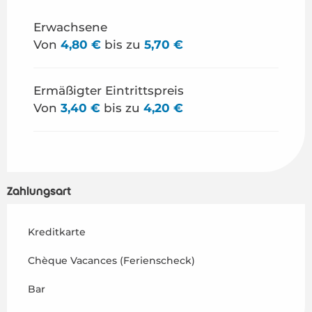
ab
1 Mai 2026
bis zum
30 Juni 2026
Erwachsene
Von
4,80 €
bis zu
5,70 €
ab
1 September 2026
bis zum
19 Oktober
2026
ab
20 Oktober 2026
bis zum
2 November
Ermäßigter Eintrittspreis
2026
Von
3,40 €
bis zu
4,20 €
ab
3 November 2026
bis zum
21 Dezember
2026
Zahlungsart
Kreditkarte
Chèque Vacances (Ferienscheck)
Bar