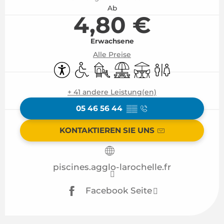
Ab
4,80 €
Erwachsene
Alle Preise
Zugänglichkeit
Zugang für Behinderte
Spiele für Kinder / Spielplatz
Picknickplatz
Terrasse
Toiletten
+ 41 andere Leistung(en)
05 46 56 44
▒▒
KONTAKTIEREN SIE UNS
piscines.agglo-larochelle.fr
Facebook Seite