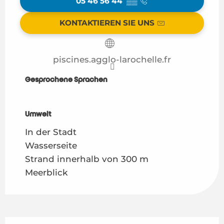
05 46 56 44
▒▒
KONTAKTIEREN SIE UNS
piscines.agglo-larochelle.fr
Gesprochene Sprachen
Gesprochene Sprachen
Umwelt
Umwelt
In der Stadt
Wasserseite
Strand innerhalb von 300 m
Meerblick