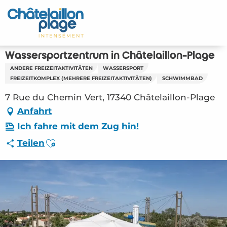
Aller
au
Startseite - DE
contenu
principal
Entdecken Sie
Wassersportzentrum in Châtelaillon-Plage
ANDERE FREIZEITAKTIVITÄTEN
WASSERSPORT
Aktivitäten
FREIZEITKOMPLEX (MEHRERE FREIZEITAKTIVITÄTEN)
SCHWIMMBAD
7 Rue du Chemin Vert, 17340 Châtelaillon-Plage
Zu leben
Anfahrt
Treffpunkt
Ich fahre mit dem Zug hin!
Ajouter aux favoris
Teilen
Ihr Aufenthalt - DE
LOI – Wassersportzentrum in Châtelaillon-
Plage (Châtelaillon-Plage) #2808222